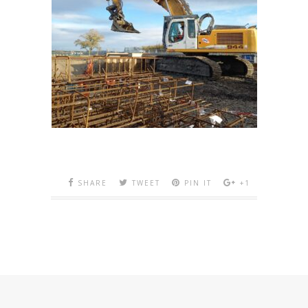
SHARE
TWEET
PIN IT
+1