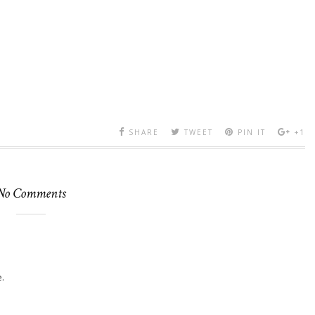
SHARE
TWEET
PIN IT
+1
No Comments
.